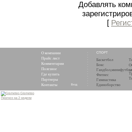
Добавлять ком
зарегистриро
[
Регис
О компании
СПОРТ
Прайс лист
Баскетбол
Т
Комментарии
Бокс
О
Полезное
Гандбол,минифутбол
з
Т
Где купить
Фитнес
Т
Партнеры
Гимнастика
Контакты
Единоборство
Вход
Gismeteo
Прогноз на 2 недели