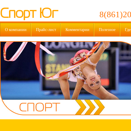
Спорт Юг
8(861)20
О компании
Прайс-лист
Комментарии
Полезное
Где