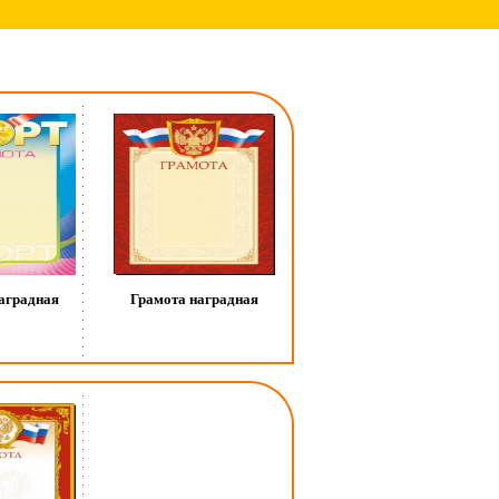
аградная
Грамота наградная