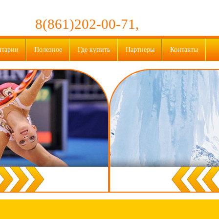
8(861)202-00-71,
нтарии
Полезное
Где купить
Партнеры
Контакты