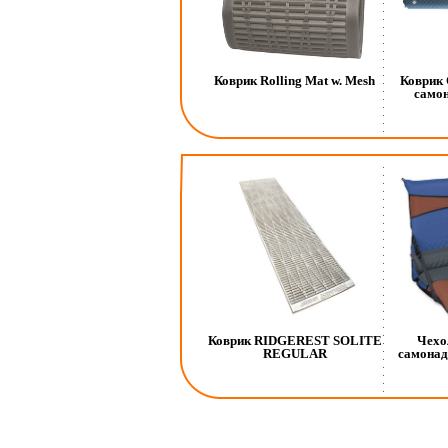
Коврик Rolling Mat w. Mesh
Коврик
само
Коврик RIDGEREST SOLITE
Чехо
REGULAR
самона