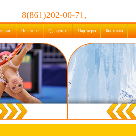
8(861)202-00-71,
нтарии
Полезное
Где купить
Партнеры
Контакты