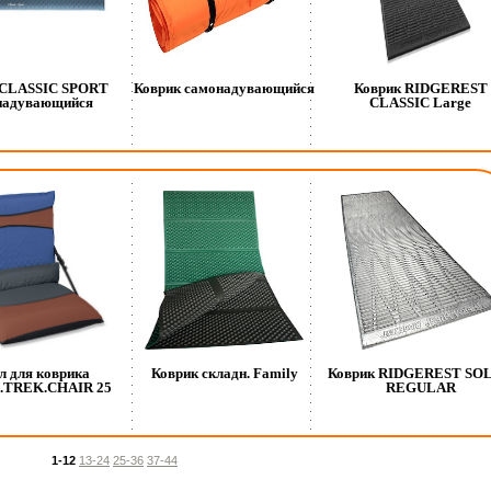
 CLASSIC SPORT
Коврик самонадувающийся
Коврик RIDGEREST
надувающийся
CLASSIC Large
л для коврика
Коврик складн. Family
Коврик RIDGEREST SO
д.TREK.CHAIR 25
REGULAR
1-12
13-24
25-36
37-44