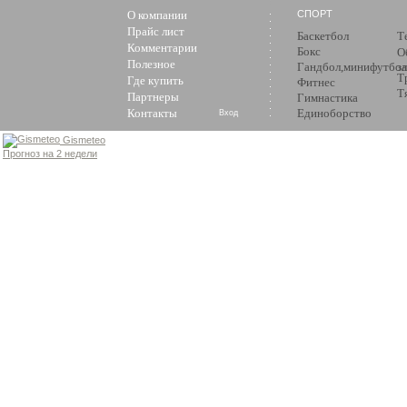
О компании
СПОРТ
Прайс лист
Баскетбол
Т
Комментарии
Бокс
О
Полезное
Гандбол,минифутбол
з
Т
Где купить
Фитнес
Т
Партнеры
Гимнастика
Контакты
Единоборство
Вход
Gismeteo
Прогноз на 2 недели