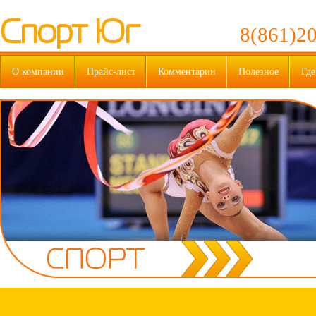
Спорт Юг
8(861)20
О компании
Прайс-лист
Комментарии
Полезное
Где