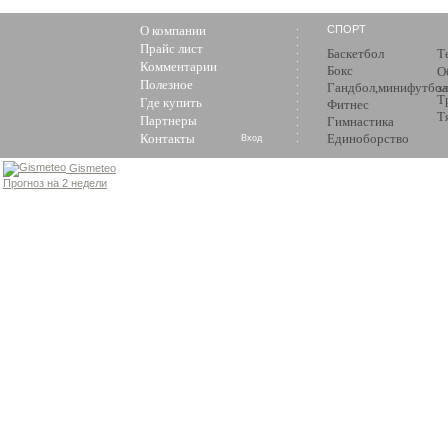
О компании
СПОРТ
Прайс лист
Баскетбол
Т
Комментарии
Бокс
О
Полезное
Гандбол,минифутбол
з
Т
Где купить
Фитнес
Т
Партнеры
Гимнастика
Контакты
Единоборство
Вход
Gismeteo
Прогноз на 2 недели