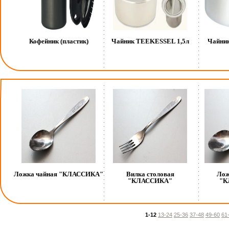
Кофейник (пластик)
Чайник TEEKESSEL 1,5л
Чайник
Ложка чайная "КЛАССИКА"
Вилка столовая
Лож
"КЛАССИКА"
"К
1-12
13-24
25-36
37-48
49-60
61