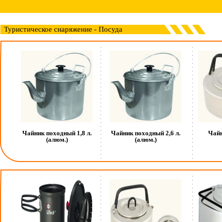
Туристическое снаряжение - Посуда
Чайник походный 1,8 л.
Чайник походный 2,6 л.
Чай
(алюм.)
(алюм.)