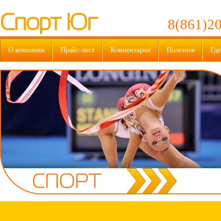
Спорт Юг
8(861)20
О компании
Прайс-лист
Комментарии
Полезное
Где