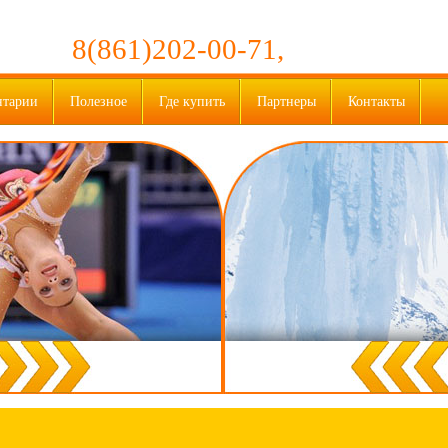
8(861)202-00-71,
нтарии
Полезное
Где купить
Партнеры
Контакты