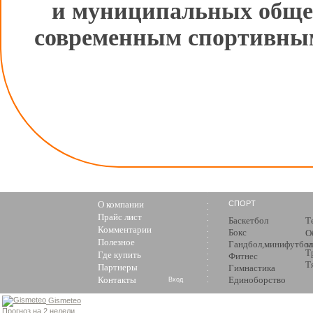
и муниципальных обще
современным спортивным
О компании
СПОРТ
Прайс лист
Баскетбол
Т
Комментарии
Бокс
О
Полезное
Гандбол,минифутбол
з
Т
Где купить
Фитнес
Т
Партнеры
Гимнастика
Контакты
Единоборство
Вход
Gismeteo
Прогноз на 2 недели