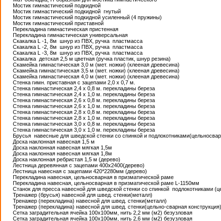
Мостик гимнастический подкидной
Мостик гимнастический подкидной гнутый
Мостик гимнастический подкидной усиленный (4 пружины)
Мостик гимнастический приставной
Перекладина гимнастическая пристенная
Перекладина гимнастическая универсальная
Скакалка L -1, 8м шнур из ПВХ, ручка пластмасса
Скакалка L -2, 8м шнур из ПВХ, ручка пластмасса
Скакалка L -3, 8м шнур из ПВХ, ручка пластмасса
Скакалка детская 2,5 м цветная (ручка пластик, шнур резина)
Скамейка гимнастическая 3,0 м (мет. ножки) (клееная древесина)
Скамейка гимнастическая 3,5 м (мет. ножки) (клееная древесина)
Скамейка гимнастическая 4,0 м (мет. ножки) (клееная древесина)
Стенка гимн. приставная с зацепами 2,0 х 0,7 м.
Стенка гимнастическая 2,4 х 0,8 м. перекладины береза
Стенка гимнастическая 2,4 х 1,0 м. перекладины береза
Стенка гимнастическая 2,6 х 0,8 м. перекладины береза
Стенка гимнастическая 2,6 х 1,0 м. перекладины береза
Стенка гимнастическая 2,8 х 0,8 м. перекладины береза
Стенка гимнастическая 2,8 х 1,0 м. перекладины береза
Стенка гимнастическая 3,0 х 0,8 м. перекладины береза
Стенка гимнастическая 3,0 х 1,0 м. перекладины береза
Брусья навесные для шведской стенки со спинкой и подлокотниками(цельносва
Доска наклонная навесная 1,5 м
Доска наклонная навесная мягкая 1,5м
Доска наклонная навесная мягкая 1,8м
Доска наклонная ребристая 1,5 м (дерево)
Лестница деревянная с зацепами 400х2400(дерево)
Лестница навесная с зацепами 420*2280мм (дерево)
Перекладина навесная, цельносварная в призматической раме
Перекладина навесная, цельносварная в призматической раме L-1150мм
Станок для пресса навесной для шведской стенки со спинкой подлокотниками (ц
Тренажер (брусья) навесной для швед. стенки(металл)
Тренажер (перекладина) навесной для швед. стенки(металл)
Тренажер (перекладина) навесной для швед. стенки(цельно-сварная конструкция
Сетка заградительная ячейка 100х100мм, нить 2,2 мм (м2) безузловая
Сетка заградительная ячейка 100х100мм, нить 2,6 мм (м2) безузловая