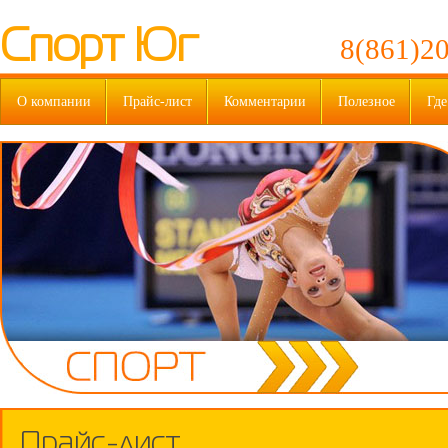
Спорт Юг
8(861)20
О компании
Прайс-лист
Комментарии
Полезное
Где
Прайс-лист