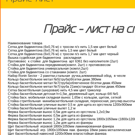
Прайс - лист на 
Наименование товара
Сетка для бадминтона (6х0,76 м) с тросом п/э нить 1,5 мм цвет белый
Сетка для бадминтона (6х0,76 м) нить 1,5 мм цвет белый
Сетка для бадминтона (6х0,76 м) с тросом п/э нить 1,7 мм цвет черный
Вышка судейская для бадминтона раскладная
Противовес к cтойке для бадминтона арт 6361 без наполнителя (2шт)
Стойка для бадминтона передвижная(компл. 2шт) с противовесом
Стойка для бадминтона универсальная (компл.2шт)
Стойка для бадминтона со стаканами (компл. 2шт)
Набор Ronin Sector - 2 ракетки,стальная ручка,алюминиевый обод, в чехле
Кольцо баскетбольное метал №5(труба)б/сетки диам.380мм
Кольцо баскетбольное метал №7(труба)облегченное б/сетки диам.450мм
Кольцо баскетбольное метал №7(труба 21мм)стандарт б/сетки диам.450мм
Сетка баскетбольная (шнуровая) нить 4,5 мм цвет триколор
Стойка баскетбольная детская h=1,5м, деревянный щит, кольцо б/б №5
Стойка баск. мобильная складная вынос 1,65м с кольцом, щитом, сеткой
Стойка стритбольная -минибаскетбольная складная, переносная, регулир.высот
Стойка баскетбольная уличные вылет 0,5 м для щита из оргстекла 1200х900мм
Стойка баскетбольная уличные вылет 1,2 м
Ферма баскетбольная вынос 0,5м для щита из оргстекла 1,2х0,9м
Ферма баскетбольная вынос 0,5м для щита из фанеры
Ферма баскетбольная вынос 1,2м для щита из оргстекла 1800х1050мм (1800х12
Ферма баскетбольная вынос 1,2м для щита из фанеры
Щит баскетбольный игровой 1800х1050мм ламинированная фанера
Щит баскетбольный игр. 1800х1050мм лам. фанера 18мм рама металлическая
Щит баскетбольный навесной 1200х90мм влагостойкая фанера