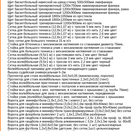
Щит баскетбольный навесной на швед.стенку 500х500мм ламфанера
Щит баскетбольный тренировочный 1200х750мм ламинированная фанера
Щит баскетбольный тренировочный 1200х900мм ламинированная фанера, рама
Щит баскетбольный тренировочный 1200х900мм ламинированная фанера
Щит баскетбольный игровой 1800х1050мм из оргстекла
Щит баскетбольный игровой 1800х1200мм из оргстекла
Щит баскетбольный тренировочный 1200х900мм из оргстекла
Сетка для большого тенниса (12,8х1,07 м) с тросом 5 мм нить 3 мм цвет
Сетка для большого тенниса (12,8х1,07 м) с тросом п/э нить 2,2 мм цвет
Сетка для большого тенниса (12,8х1,07 м) с тросом п/э нить 2,6 мм цвет
Сетка для большого тенниса (12,8х1,07 м) с тросом п/э нить 2,7 мм цвет
Трос сетки для большого тенниса 15 м п/э
Стойка для б/тенниса с механизмом натяжения со стаканами диаметр 76мм,
Стойка для большого тенниса унив с механизмом натяжения со стаканами
Стойка для большого тенниса с механизмом натяжения со стаканами
Сетка волейбольная (9,5х1 м) с растяжками нить 2 мм цвет белый
Сетка волейбольная (9,5х1 м) с тросом 3 мм нить 2,9 мм цвет черный
Сетка волейбольная (9,5х1 м) с тросом п/э нить 2,2 мм цвет черный
Сетка волейбольная (9,5х1 м) с тросом п/э нить 2,6 мм цвет черный
Волейбольный тренажер для отработки нападающего удара
Вышка судейская универсальная h-2м
Протектор для стоек волейбольных 2х0,5х0,05 (винилискожа, поролон)
Протектор для стоек волейбольных пристенных 2,3х0,2х0,02 (тент)
Стойка волейбольная пристенная с механизмом натяжения (компл)
Стойка волейбольная пристенная с ползуном и механизмом натяжения
Стойки вол. для зала с мех. натяжения, в стаканах с крышками ( д. трубы 76мм)
Стойки волейбольные для зала с механизмом натяжения, передвижная
Стойки унив.(волейбол,бадминтон) с мех. натяжения, в стаканах с крышками
Ворота для минифутбола (1,8х1,2х0,7м ) компл 2 шт, без сетки
Ворота для гандбола и минифутбола (3,0х2,0х1,0м проф.80х40мм) без сетки
Ворота для гандбола и минифутбола (3,0х2,0х1,0м проф.труба 80х40мм) разборн
Ворота для гандбола и минифутбола трансформируемые (3,0х2,0х0,5м) без сетки
Ворота для флорбола (комплект 2 шт). 1,6х1,15х0,65м разборные
Ворота для гандбола и минифутбола алюминиевые ( 2,4х 1,6х1,0м проф. тр. 80х8
Ворота для гандбола и минифутбола алюминиевые ( 3,0х 2,0х1,5м проф. тр. 80х8
Ворота для футбола 1,0х0,6х0,5м (детские, без сетки, 1 шт) цельносварные
Ворота для футбола 1,2х0,8х0,6м (детские, без сетки,1шт) цельносварные