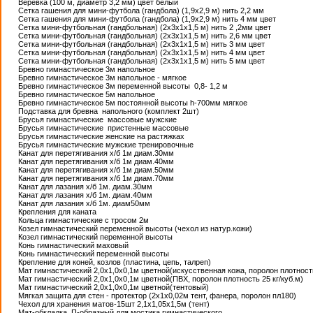
Веревка (100 м, диаметр 3,2 мм) цвет белый
Сетка гашения для мини-футбола (гандбола) (1,9х2,9 м) нить 2,2 мм
Сетка гашения для мини-футбола (гандбола) (1,9х2,9 м) нить 4 мм цвет
Сетка мини-футбольная (гандбольная) (2х3х1х1,5 м) нить 2 ,2мм цвет
Сетка мини-футбольная (гандбольная) (2х3х1х1,5 м) нить 2,6 мм цвет
Сетка мини-футбольная (гандбольная) (2х3х1х1,5 м) нить 3 мм цвет
Сетка мини-футбольная (гандбольная) (2х3х1х1,5 м) нить 4 мм цвет
Сетка мини-футбольная (гандбольная) (2х3х1х1,5 м) нить 5 мм цвет
Бревно гимнастическое 3м напольное
Бревно гимнастическое 3м напольное - мягкое
Бревно гимнастическое 3м переменной высоты 0,8- 1,2 м
Бревно гимнастическое 5м напольное
Бревно гимнастическое 5м постоянной высоты h-700мм мягкое
Подставка для бревна напольного (комплект 2шт)
Брусья гимнастические массовые мужские
Брусья гимнастические пристенные массовые
Брусья гимнастические женские на растяжках
Брусья гимнастические мужские тренировочные
Канат для перетягивания х/б 1м диам.30мм
Канат для перетягивания х/б 1м диам.40мм
Канат для перетягивания х/б 1м диам.50мм
Канат для перетягивания х/б 1м диам.70мм
Канат для лазания х/б 1м. диам.30мм
Канат для лазания х/б 1м. диам.40мм
Канат для лазания х/б 1м. диам50мм
Крепления для каната
Кольца гимнастические с тросом 2м
Козел гимнастический переменной высоты (чехол из натур.кожи)
Козел гимнастический переменной высоты
Конь гимнастический маховый
Конь гимнастический переменной высоты
Крепление для коней, козлов (пластина, цепь, талреп)
Мат гимнастический 2,0х1,0х0,1м цветной(искусственная кожа, поролон плотность
Мат гимнастический 2,0х1,0х0,1м цветной(ПВХ, поролон плотность 25 кг/куб.м)
Мат гимнастический 2,0х1,0х0,1м цветной(тентовый)
Мягкая защита для стен - протектор (2х1х0,02м тент, фанера, поролон пл180)
Чехол для хранения матов-15шт 2,1х1,05х1,5м (тент)
Мат-обкладка, П-образный для мостика гимнастического