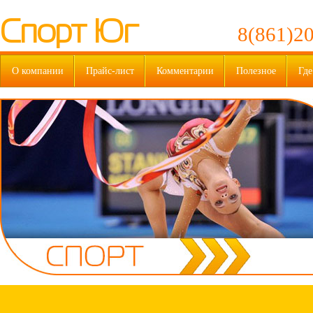
Спорт Юг
8(861)20
О компании
Прайс-лист
Комментарии
Полезное
Где