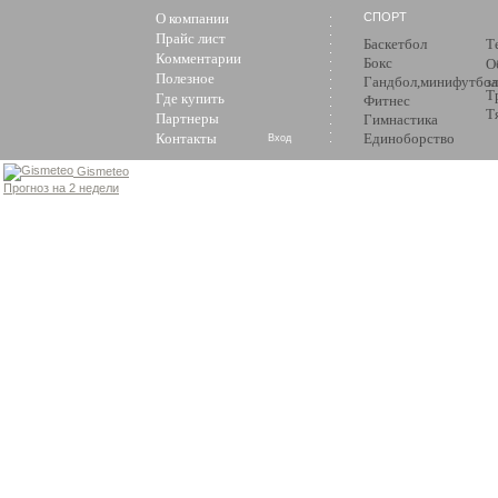
О компании
СПОРТ
Прайс лист
Баскетбол
Т
Комментарии
Бокс
О
Полезное
Гандбол,минифутбол
з
Т
Где купить
Фитнес
Т
Партнеры
Гимнастика
Контакты
Единоборство
Вход
Gismeteo
Прогноз на 2 недели