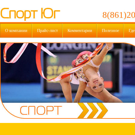
Спорт Юг
8(861)20
О компании
Прайс-лист
Комментарии
Полезное
Где