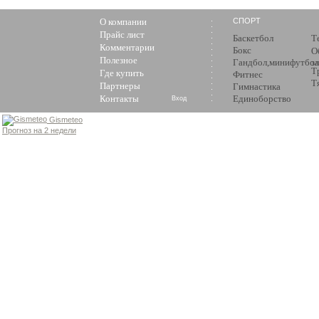
О компании
СПОРТ
Прайс лист
Баскетбол
Т
Комментарии
Бокс
О
Полезное
Гандбол,минифутбол
з
Т
Где купить
Фитнес
Т
Партнеры
Гимнастика
Контакты
Единоборство
Вход
Gismeteo
Прогноз на 2 недели