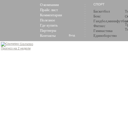
О компании
СПОРТ
Прайс лист
Баскетбол
Т
Комментарии
Бокс
О
Полезное
Гандбол,минифутбол
з
Т
Где купить
Фитнес
Т
Партнеры
Гимнастика
Контакты
Единоборство
Вход
Gismeteo
Прогноз на 2 недели