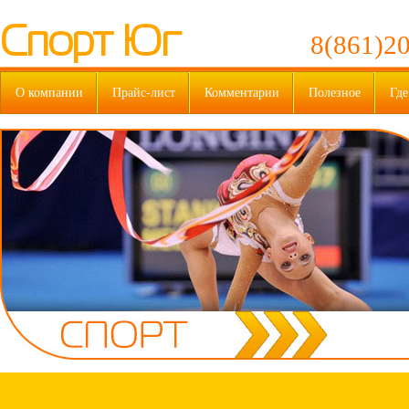
Спорт Юг
8(861)20
О компании
Прайс-лист
Комментарии
Полезное
Где