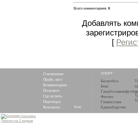
Всего комментариев
:
0
Добавлять ком
зарегистриро
[
Регис
О компании
СПОРТ
Прайс лист
Баскетбол
Т
Комментарии
Бокс
О
Полезное
Гандбол,минифутбол
з
Т
Где купить
Фитнес
Т
Партнеры
Гимнастика
Контакты
Единоборство
Вход
Gismeteo
Прогноз на 2 недели