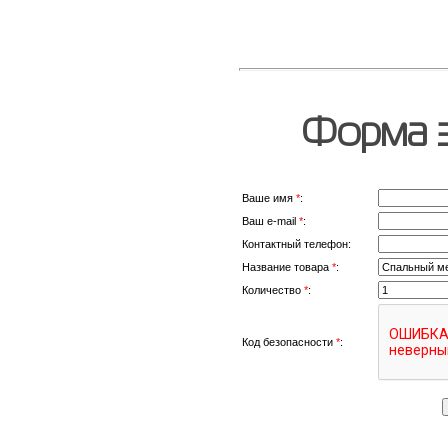
Форма з
Ваше имя
*
:
Ваш e-mail
*
:
Контактный телефон:
Название товара
*
:
Количество
*
:
Код безопасности
*
: