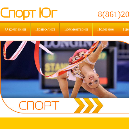
Спорт Юг
8(861)20
О компании
Прайс-лист
Комментарии
Полезное
Где