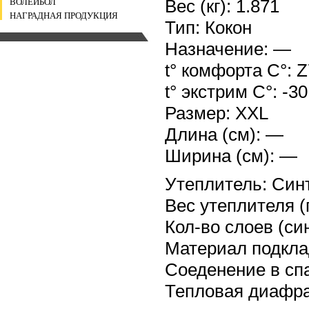
Вес (кг): 1.871
ВОЛЕЙБОЛ
НАГРАДНАЯ ПРОДУКЦИЯ
Тип: Кокон
Назначение: —
t° комфорта С°: 
t° экстрим C°: -30
Размер: XXL
Длина (см): —
Ширина (см): —
Утеплитель: Син
Вес утеплителя (
Кол-во слоев (син
Материал подкла
Соеденение в спа
Тепловая диафра