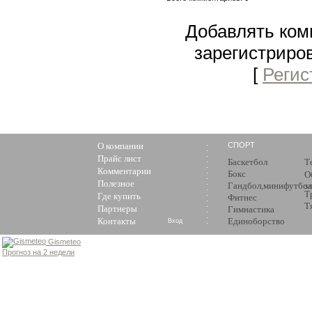
Добавлять ком
зарегистриро
[
Регис
О компании
СПОРТ
Прайс лист
Баскетбол
Т
Комментарии
Бокс
О
Полезное
Гандбол,минифутбол
з
Т
Где купить
Фитнес
Т
Партнеры
Гимнастика
Контакты
Единоборство
Вход
Gismeteo
Прогноз на 2 недели