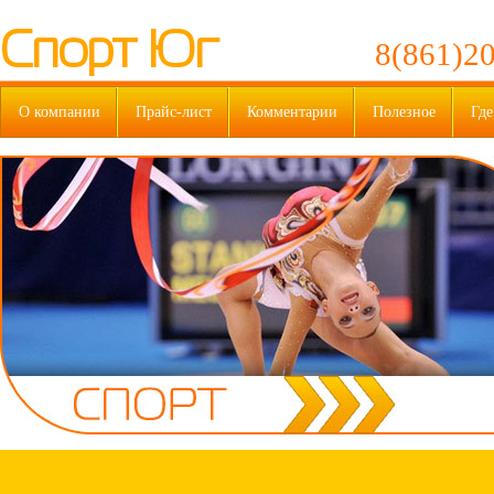
Спорт Юг
8(861)20
О компании
Прайс-лист
Комментарии
Полезное
Где