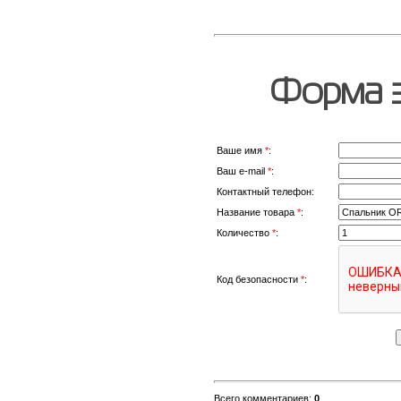
Форма з
Ваше имя
*
:
Ваш e-mail
*
:
Контактный телефон:
Название товара
*
:
Количество
*
:
Код безопасности
*
:
Всего комментариев
:
0