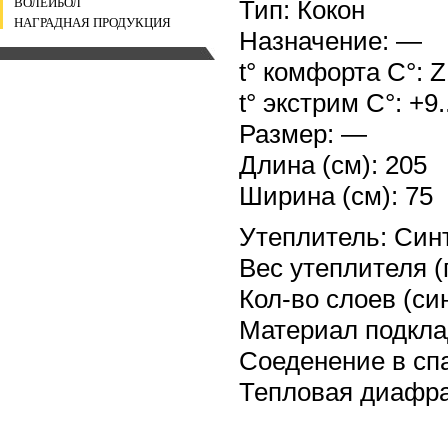
Тип: Кокон
ВОЛЕЙБОЛ
НАГРАДНАЯ ПРОДУКЦИЯ
Назначение: —
t° комфорта С°: 
t° экстрим C°: +9....
Размер: —
Длина (см): 205
Ширина (см): 75
Утеплитель: Син
Вес утеплителя (
Кол-во слоев (син
Материал подкла
Соеденение в спа
Тепловая диафра