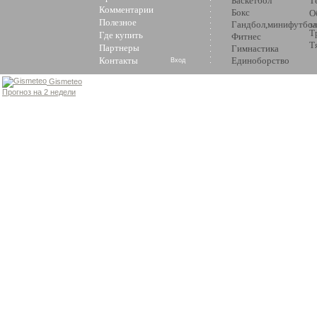
Баскетбол
Т
Комментарии
Бокс
О
Полезное
Гандбол,минифутбол
з
Т
Где купить
Фитнес
Т
Партнеры
Гимнастика
Контакты
Единоборство
Вход
Gismeteo
Прогноз на 2 недели