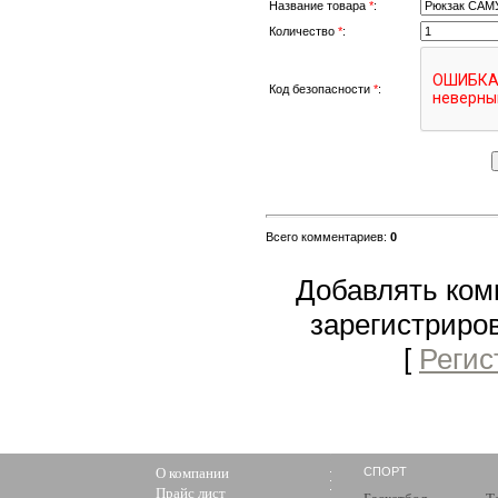
Название товара
*
:
Количество
*
:
Код безопасности
*
:
Всего комментариев
:
0
Добавлять ком
зарегистриро
[
Регис
О компании
СПОРТ
Прайс лист