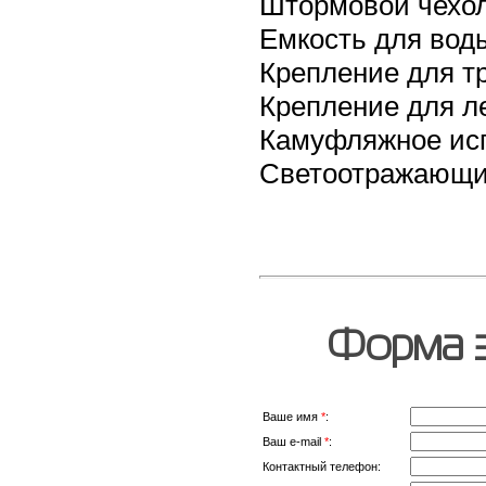
Штормовой чехол
Емкость для вод
Крепление для т
Крепление для л
Камуфляжное исп
Светоотражающи
Форма з
Ваше имя
*
:
Ваш e-mail
*
:
Контактный телефон: