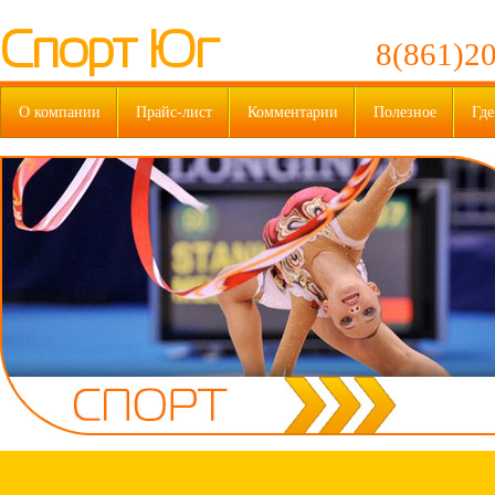
Спорт Юг
8(861)20
О компании
Прайс-лист
Комментарии
Полезное
Где