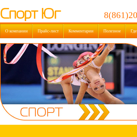
Спорт Юг
8(861)20
О компании
Прайс-лист
Комментарии
Полезное
Где