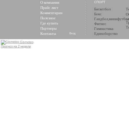
О компании
СПОРТ
Прайс лист
Баскетбол
Т
Комментарии
Бокс
О
Полезное
Гандбол,минифутбол
з
Т
Где купить
Фитнес
Т
Партнеры
Гимнастика
Контакты
Единоборство
Вход
Gismeteo
Прогноз на 2 недели