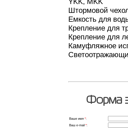
YKK, MKK
Штормовой чехол
Емкость для вод
Крепление для тр
Крепление для л
Камуфляжное исп
Светоотражающи
Форма з
Ваше имя
*
:
Ваш e-mail
*
: