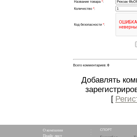
Название товара
*
:
Количество
*
:
Код безопасности
*
:
Всего комментариев
:
0
Добавлять ком
зарегистриро
[
Регис
О компании
СПОРТ
Прайс лист