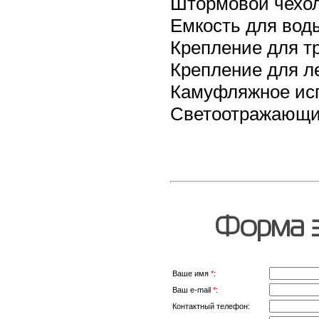
Штормовой чехол
Емкость для вод
Крепление для тр
Крепление для л
Камуфляжное исп
Светоотражающи
Форма з
Ваше имя
*
:
Ваш e-mail
*
:
Контактный телефон: