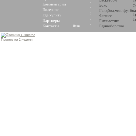
Баскетбол
Т
Комментарии
Бокс
О
Полезное
Гандбол,минифутбол
з
Т
Где купить
Фитнес
Т
Партнеры
Гимнастика
Контакты
Единоборство
Вход
Gismeteo
Прогноз на 2 недели