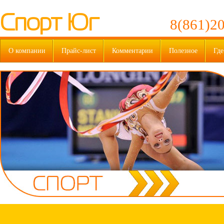
Спорт Юг
8(861)20
О компании
Прайс-лист
Комментарии
Полезное
Где