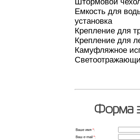
Штормовой чехол
Емкость для вод
установка
Крепление для тр
Крепление для л
Камуфляжное исп
Светоотражающи
Форма з
Ваше имя
*
:
Ваш e-mail
*
: