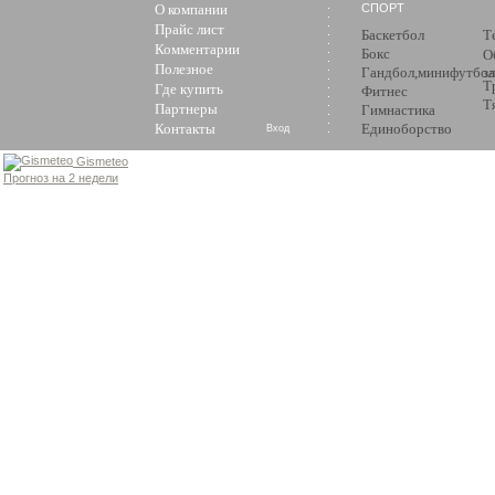
О компании
СПОРТ
Прайс лист
Баскетбол
Т
Комментарии
Бокс
О
Полезное
Гандбол,минифутбол
з
Т
Где купить
Фитнес
Т
Партнеры
Гимнастика
Контакты
Единоборство
Вход
Gismeteo
Прогноз на 2 недели