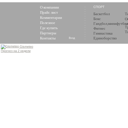
О компании
СПОРТ
Прайс лист
Баскетбол
Т
Комментарии
Бокс
О
Полезное
Гандбол,минифутбол
з
Т
Где купить
Фитнес
Т
Партнеры
Гимнастика
Контакты
Единоборство
Вход
Gismeteo
Прогноз на 2 недели