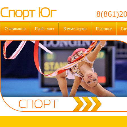
Спорт Юг
8(861)20
О компании
Прайс-лист
Комментарии
Полезное
Где