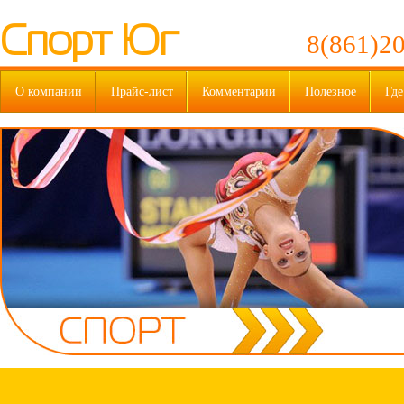
Спорт Юг
8(861)20
О компании
Прайс-лист
Комментарии
Полезное
Где