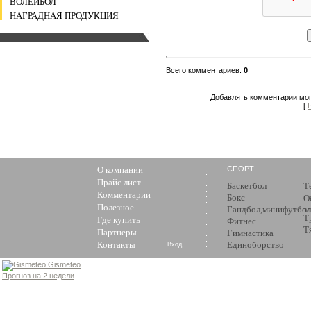
ВОЛЕЙБОЛ
НАГРАДНАЯ ПРОДУКЦИЯ
Всего комментариев
:
0
Добавлять комментарии мог
[
О компании
СПОРТ
Прайс лист
Баскетбол
Т
Комментарии
Бокс
О
Полезное
Гандбол,минифутбол
з
Т
Где купить
Фитнес
Т
Партнеры
Гимнастика
Контакты
Единоборство
Вход
Gismeteo
Прогноз на 2 недели