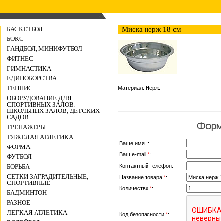
БАСКЕТБОЛ
Миска нерж 18 см
БОКС
ГАНДБОЛ, МИНИФУТБОЛ
ФИТНЕС
ГИМНАСТИКА
ЕДИНОБОРСТВА
ТЕННИС
Материал: Нерж.
ОБОРУДОВАНИЕ ДЛЯ
СПОРТИВНЫХ ЗАЛОВ,
ШКОЛЬНЫХ ЗАЛОВ, ДЕТСКИХ
САДОВ
Форма
ТРЕНАЖЕРЫ
ТЯЖЕЛАЯ АТЛЕТИКА
Ваше имя
*
:
ФОРМА
Ваш e-mail
*
:
ФУТБОЛ
Контактный телефон:
БОРЬБА
СЕТКИ ЗАГРАДИТЕЛЬНЫЕ,
Название товара
*
:
СПОРТИВНЫЕ
Количество
*
:
БАДМИНТОН
РАЗНОЕ
ЛЕГКАЯ АТЛЕТИКА
Код безопасности
*
: