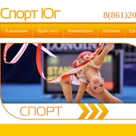
Спорт Юг
8(861)20
О компании
Прайс-лист
Комментарии
Полезное
Где