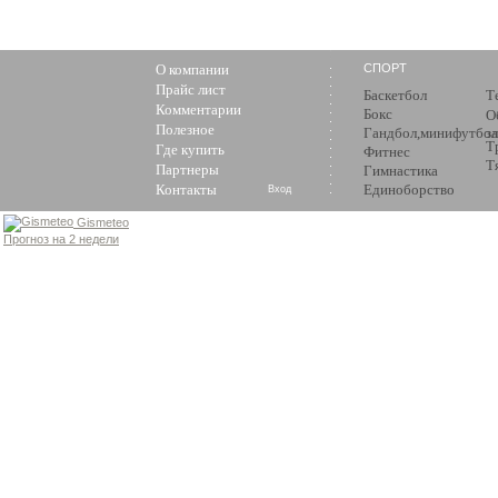
О компании
СПОРТ
Прайс лист
Баскетбол
Т
Комментарии
Бокс
О
Полезное
Гандбол,минифутбол
з
Т
Где купить
Фитнес
Т
Партнеры
Гимнастика
Контакты
Единоборство
Вход
Gismeteo
Прогноз на 2 недели