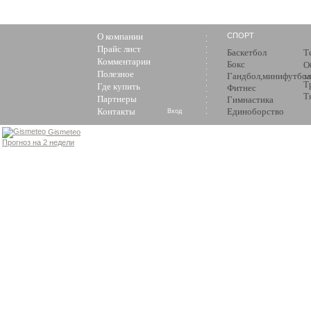
О компании
СПОРТ
Прайс лист
Баскетбол
Т
Комментарии
Бокс
О
Полезное
Гандбол,минифутбол
з
Т
Где купить
Фитнес
Т
Партнеры
Гимнастика
Контакты
Единоборство
Вход
Gismeteo
Прогноз на 2 недели