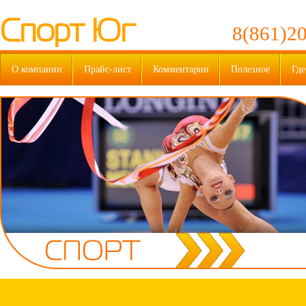
Спорт Юг
8(861)20
О компании
Прайс-лист
Комментарии
Полезное
Где