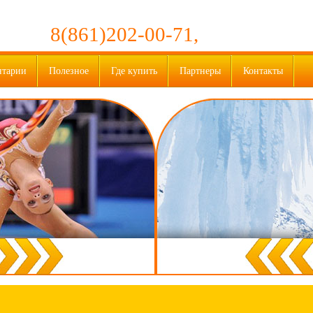
8(861)202-00-71,
нтарии
Полезное
Где купить
Партнеры
Контакты