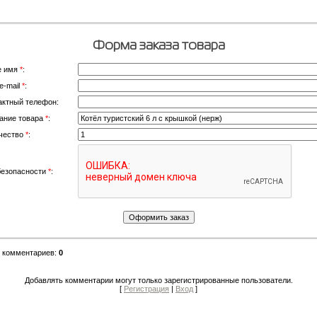
Форма заказа товара
е имя
*
:
e-mail
*
:
актный телефон:
ание товара
*
:
чество
*
:
безопасности
*
:
о комментариев
:
0
Добавлять комментарии могут только зарегистрированные пользователи.
[
Регистрация
|
Вход
]