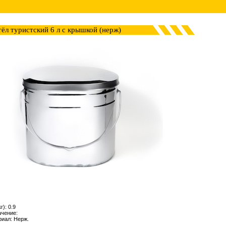
тёл туристский 6 л с крышкой (нерж)
г): 0.9
ачение:
иал: Нерж.