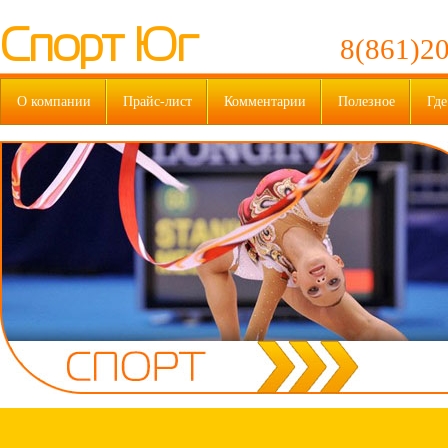
Спорт Юг
8(861)20
О компании
Прайс-лист
Комментарии
Полезное
Где