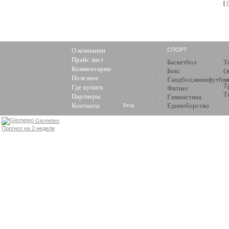
[
О компании
СПОРТ
Прайс лист
Баскетбол
Т
Комментарии
Бокс
О
Полезное
Гандбол,минифутбол
з
Т
Где купить
Фитнес
Т
Партнеры
Гимнастика
Контакты
Единоборство
Вход
Gismeteo
Прогноз на 2 недели