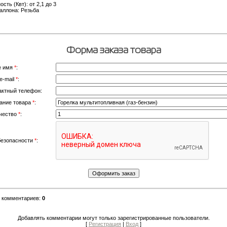
сть (Квт): от 2,1 до 3
аллона: Резьба
Форма заказа товара
е имя
*
:
e-mail
*
:
актный телефон:
ание товара
*
:
чество
*
:
безопасности
*
:
о комментариев
:
0
Добавлять комментарии могут только зарегистрированные пользователи.
[
Регистрация
|
Вход
]