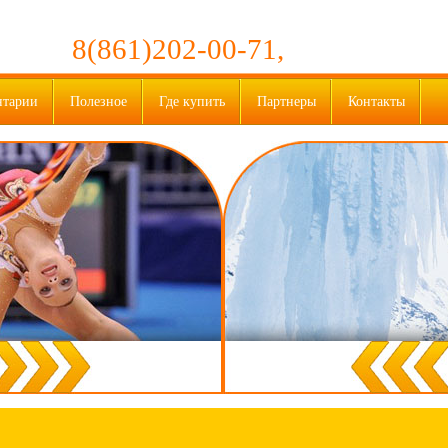
8(861)202-00-71,
нтарии
Полезное
Где купить
Партнеры
Контакты