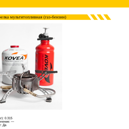
елка мультитопливная (газ-бензин)
г): 0.315
ачение: —
: Да