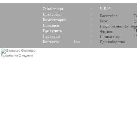
О компании
СПОРТ
Прайс лист
Баскетбол
Т
Комментарии
Бокс
О
Полезное
Гандбол,минифутбол
з
Т
Где купить
Фитнес
Т
Партнеры
Гимнастика
Контакты
Единоборство
Вход
Gismeteo
Прогноз на 2 недели