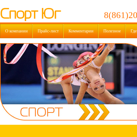
Спорт Юг
8(861)20
О компании
Прайс-лист
Комментарии
Полезное
Где