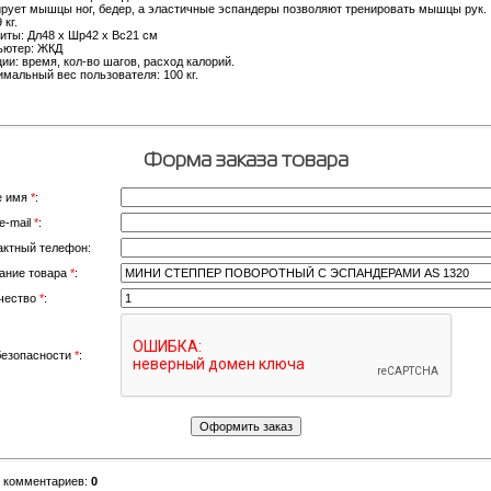
рует мышцы ног, бедер, а эластичные эспандеры позволяют тренировать мышцы рук.
 кг.
иты: Дл48 х Шр42 х Вс21 см
ьютер: ЖКД
ии: время, кол-во шагов, расход калорий.
мальный вес пользователя: 100 кг.
Форма заказа товара
е имя
*
:
e-mail
*
:
актный телефон:
ание товара
*
:
чество
*
:
безопасности
*
:
о комментариев
:
0