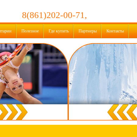
8(861)202-00-71,
нтарии
Полезное
Где купить
Партнеры
Контакты