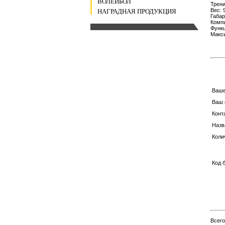
ВОЛЕЙБОЛ
Трени
Вес: 9
НАГРАДНАЯ ПРОДУКЦИЯ
Габар
Комп
Функц
Макси
Ваш
Ваш 
Конт
Назв
Коли
Код 
Всег