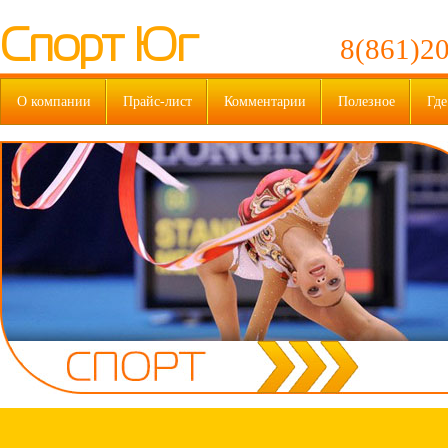
Спорт Юг
8(861)20
О компании
Прайс-лист
Комментарии
Полезное
Где