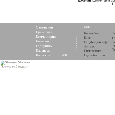
Добавлять комментарии мог
[
О компании
СПОРТ
Прайс лист
Баскетбол
Т
Комментарии
Бокс
О
Полезное
Гандбол,минифутбол
з
Т
Где купить
Фитнес
Т
Партнеры
Гимнастика
Контакты
Единоборство
Вход
Gismeteo
Прогноз на 2 недели