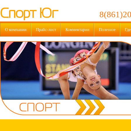
Спорт Юг
8(861)20
О компании
Прайс-лист
Комментарии
Полезное
Где