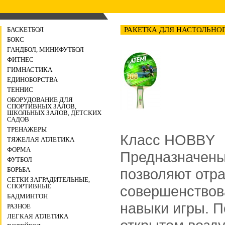
БАСКЕТБОЛ
РАКЕТКА ДЛЯ НАСТОЛЬНОГ
БОКС
ГАНДБОЛ, МИНИФУТБОЛ
ФИТНЕС
ГИМНАСТИКА
ЕДИНОБОРСТВА
ТЕННИС
ОБОРУДОВАНИЕ ДЛЯ
СПОРТИВНЫХ ЗАЛОВ,
ШКОЛЬНЫХ ЗАЛОВ, ДЕТСКИХ
САДОВ
ТРЕНАЖЕРЫ
Класс HOBBY
ТЯЖЕЛАЯ АТЛЕТИКА
ФОРМА
Предназначены
ФУТБОЛ
позволяют отра
БОРЬБА
СЕТКИ ЗАГРАДИТЕЛЬНЫЕ,
СПОРТИВНЫЕ
совершенствов
БАДМИНТОН
навыки игры. П
РАЗНОЕ
ЛЕГКАЯ АТЛЕТИКА