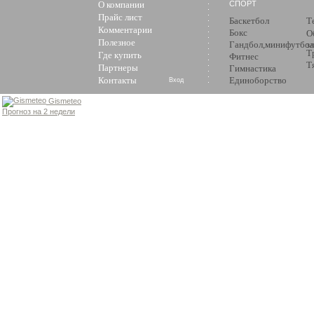
О компании
СПОРТ
Прайс лист
Баскетбол
Т
Комментарии
Бокс
О
Полезное
Гандбол,минифутбол
з
Т
Где купить
Фитнес
Т
Партнеры
Гимнастика
Контакты
Единоборство
Вход
Gismeteo
Прогноз на 2 недели