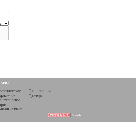
РИЗМ
Ориентирование
ьпинистское
аряжение
Одежда
ристическое
аряжение
дный туризм
© 2026