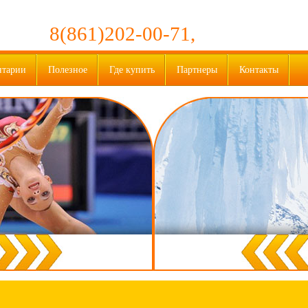
8(861)202-00-71,
нтарии
Полезное
Где купить
Партнеры
Контакты