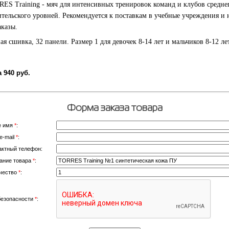
ES Training - мяч для интенсивных тренировок команд и клубов средне
тельского уровней. Рекомендуется к поставкам в учебные учреждения и 
аказы.
ая сшивка, 32 панели. Размер 1 для девочек 8-14 лет и мальчиков 8-12 лет
 940 руб.
Форма заказа товара
е имя
*
:
e-mail
*
:
актный телефон:
ание товара
*
:
чество
*
:
безопасности
*
: