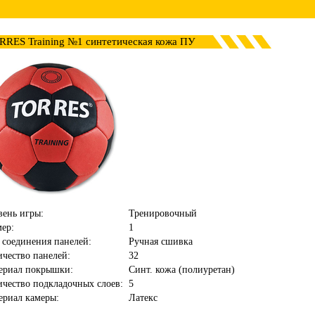
RRES Training №1 синтетическая кожа ПУ
вень игры:
Тренировочный
мер:
1
 соединения панелей:
Ручная сшивка
ичество панелей:
32
ериал покрышки:
Синт. кожа (полиуретан)
ичество подкладочных слоев:
5
ериал камеры:
Латекс