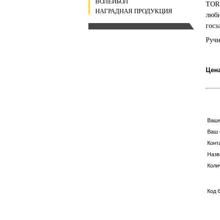
ВОЛЕЙБОЛ
TORR
НАГРАДНАЯ ПРОДУКЦИЯ
люби
госз
Ручн
Цена
Ваш
Ваш 
Конт
Назв
Коли
Код 