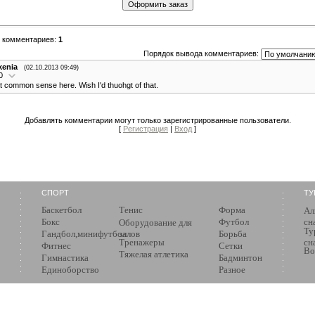
о комментариев
:
1
Порядок вывода комментариев:
kenia
(02.10.2013 09:49)
0
 common sense here. Wish I'd thuohgt of that.
Добавлять комментарии могут только зарегистрированные пользователи.
[
Регистрация
|
Вход
]
СПОРТ
ТУ
Баскетбол
Тенис
Форма
Ал
Бокс
Футбол
сн
Оборудование для
Ту
Гандбол,минифутбол
залов
Борьба
Тренажеры
сн
Фитнес
Сетки
Во
Тяжелая атлетика
Гимнастика
Бадминтон
Единоборство
Разное