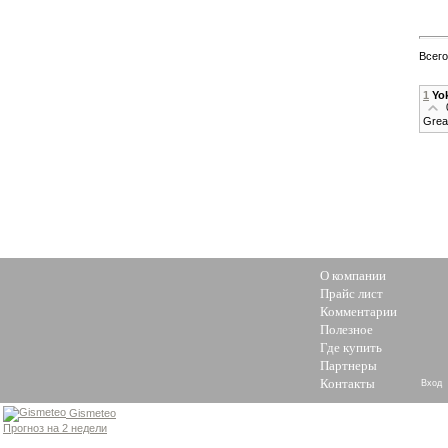
Всег
1
Yo
Great
О компании
Прайс лист
Комментарии
Полезное
Где купить
Партнеры
Контакты
Вход
Gismeteo
Прогноз на 2 недели