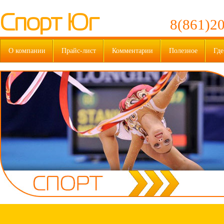
Спорт Юг
8(861)20
О компании
Прайс-лист
Комментарии
Полезное
Где