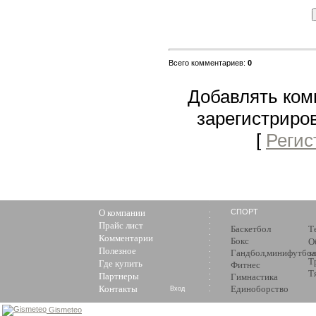
Всего комментариев
:
0
Добавлять ком
зарегистриро
[
Регис
О компании
СПОРТ
Прайс лист
Баскетбол
Т
Комментарии
Бокс
О
Полезное
Гандбол,минифутбол
з
Т
Где купить
Фитнес
Т
Партнеры
Гимнастика
Контакты
Единоборство
Вход
Gismeteo