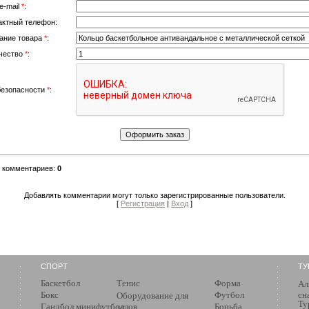
e-mail
*
:
актный телефон:
ание товара
*
:
чество
*
:
безопасности
*
:
о комментариев
:
0
Добавлять комментарии могут только зарегистрированные пользователи.
[
Регистрация
|
Вход
]
СПОРТ
ТУ
Баскетбол
Тенис
Форма
Ал
Бокс
Футбол
сн
Оборудование для
Ту
Гандбол,минифутбол
залов
Борьба