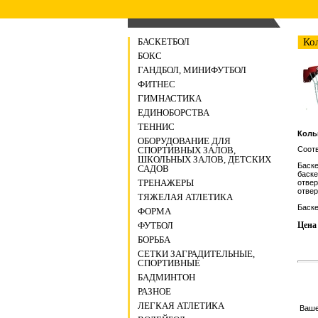
БАСКЕТБОЛ
Ко
БОКС
ГАНДБОЛ, МИНИФУТБОЛ
ФИТНЕС
ГИМНАСТИКА
ЕДИНОБОРСТВА
ТЕННИС
Коль
ОБОРУДОВАНИЕ ДЛЯ
СПОРТИВНЫХ ЗАЛОВ,
Соот
ШКОЛЬНЫХ ЗАЛОВ, ДЕТСКИХ
Баске
САДОВ
баске
ТРЕНАЖЕРЫ
отвер
отвер
ТЯЖЕЛАЯ АТЛЕТИКА
Баске
ФОРМА
ФУТБОЛ
Цена 
БОРЬБА
СЕТКИ ЗАГРАДИТЕЛЬНЫЕ,
СПОРТИВНЫЕ
БАДМИНТОН
РАЗНОЕ
ЛЕГКАЯ АТЛЕТИКА
Ваш