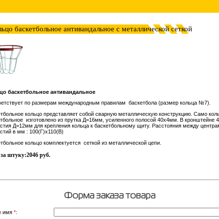
льцо баскетбольное антивандальное с металлической cеткой
цо баскетбольное антивандальное
ветствует по размерам международным правилам баскетбола (размер кольца №7).
тбольное кольцо представляет собой сварную металлическую конструкцию. Само кол
тбольное изготовлено из прутка Д=16мм, усиленного полосой 40х4мм. В кронштейне 4
стия Д=12мм для крепления кольца к баскетбольному щиту. Расстояния между центра
стий в мм : 100(Г)х110(В)
тбольное кольцо комплектуется сеткой из металлической цепи.
за штуку:2046 руб.
Форма заказа товара
е имя
*
: