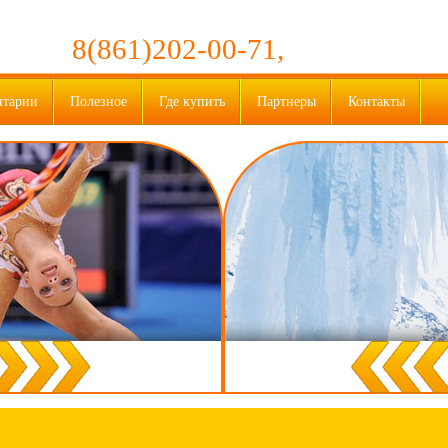
8(861)202-00-71,
нтарии
Полезное
Где купить
Партнеры
Контакты