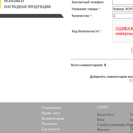
ВОЛЕЙБОЛ
Контактный телефон:
НАГРАДНАЯ ПРОДУКЦИЯ
Название товара
*
:
Количество
*
:
Код безопасности
*
:
Всего комментариев
:
0
Добавлять комментарии мог
[
О компании
СПОРТ
Прайс лист
Баскетбол
Т
Комментарии
Бокс
О
Полезное
Гандбол,минифутбол
з
Т
Где купить
Фитнес