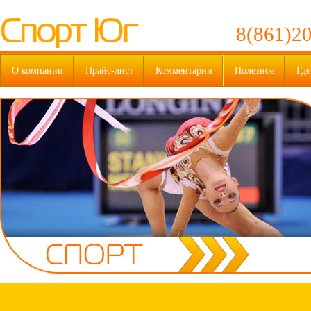
Спорт Юг
8(861)20
О компании
Прайс-лист
Комментарии
Полезное
Где