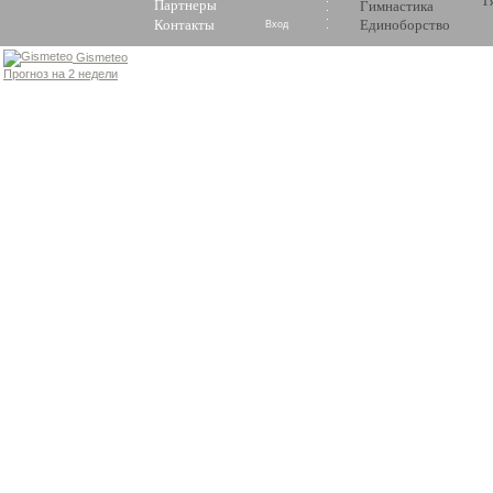
Т
Партнеры
Гимнастика
Контакты
Единоборство
Вход
Gismeteo
Прогноз на 2 недели