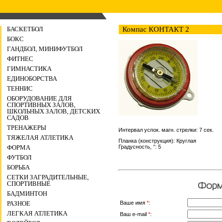
БАСКЕТБОЛ
Компас КОНТАКТ 2
БОКС
ГАНДБОЛ, МИНИФУТБОЛ
ФИТНЕС
ГИМНАСТИКА
ЕДИНОБОРСТВА
ТЕННИС
ОБОРУДОВАНИЕ ДЛЯ
СПОРТИВНЫХ ЗАЛОВ,
ШКОЛЬНЫХ ЗАЛОВ, ДЕТСКИХ
САДОВ
ТРЕНАЖЕРЫ
Интервал успок. магн. стрелки: 7 сек.
ТЯЖЕЛАЯ АТЛЕТИКА
Планка (конструкция): Круглая
ФОРМА
Градусность, °: 5
ФУТБОЛ
БОРЬБА
СЕТКИ ЗАГРАДИТЕЛЬНЫЕ,
СПОРТИВНЫЕ
Форма
БАДМИНТОН
Ваше имя
*
:
РАЗНОЕ
ЛЕГКАЯ АТЛЕТИКА
Ваш e-mail
*
: