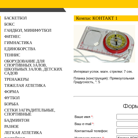
БАСКЕТБОЛ
Компас КОНТАКТ 1
БОКС
ГАНДБОЛ, МИНИФУТБОЛ
ФИТНЕС
ГИМНАСТИКА
ЕДИНОБОРСТВА
ТЕННИС
ОБОРУДОВАНИЕ ДЛЯ
СПОРТИВНЫХ ЗАЛОВ,
ШКОЛЬНЫХ ЗАЛОВ, ДЕТСКИХ
Интервал успок. магн. стрелки: 7 сек.
САДОВ
Планка (конструкция): Прямоугольная
ТРЕНАЖЕРЫ
Градусность, °: 5
ТЯЖЕЛАЯ АТЛЕТИКА
ФОРМА
ФУТБОЛ
БОРЬБА
Форма
СЕТКИ ЗАГРАДИТЕЛЬНЫЕ,
СПОРТИВНЫЕ
Ваше имя
*
:
БАДМИНТОН
Ваш e-mail
*
:
РАЗНОЕ
Контактный телефон:
ЛЕГКАЯ АТЛЕТИКА
Название товара
*
: