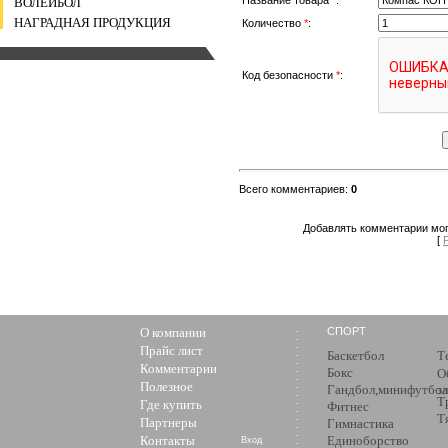
ВОЛЕЙБОЛ
НАГРАДНАЯ ПРОДУКЦИЯ
Количество
*
:
Код безопасности
*
:
Всего комментариев
:
0
Добавлять комментарии мог
[
О компании
СПОРТ
Прайс лист
Баскетбол
Т
Комментарии
Бокс
О
Полезное
Гандбол,минифутбол
з
Т
Где купить
Фитнес
Т
Партнеры
Гимнастика
Контакты
Единоборство
Вход