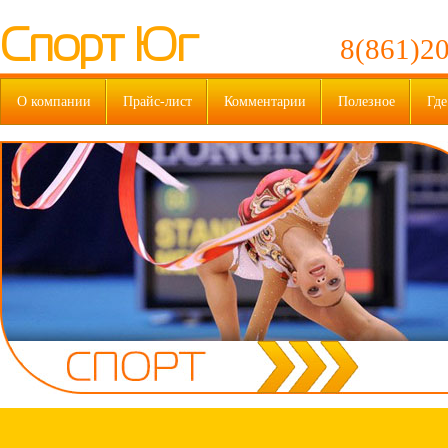
Спорт Юг
8(861)20
О компании
Прайс-лист
Комментарии
Полезное
Где