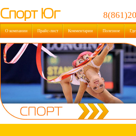
Спорт Юг
8(861)20
О компании
Прайс-лист
Комментарии
Полезное
Где