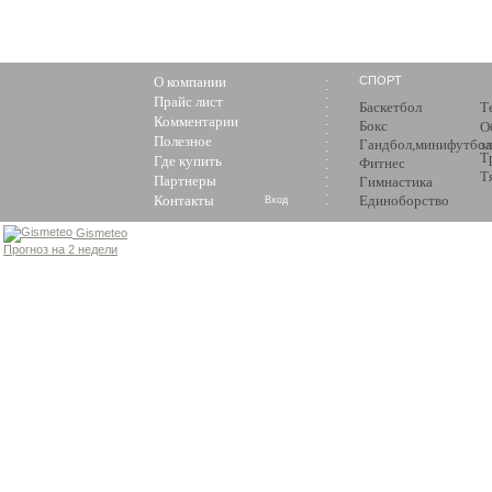
О компании
СПОРТ
Прайс лист
Баскетбол
Т
Комментарии
Бокс
О
Полезное
Гандбол,минифутбол
з
Т
Где купить
Фитнес
Т
Партнеры
Гимнастика
Контакты
Единоборство
Вход
Gismeteo
Прогноз на 2 недели