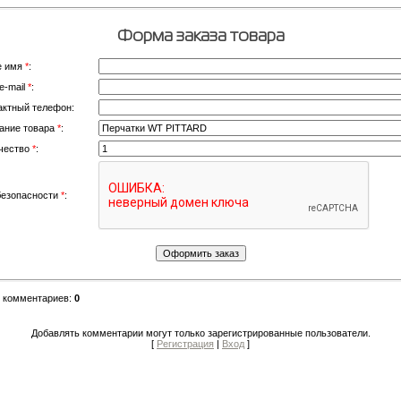
Форма заказа товара
е имя
*
:
e-mail
*
:
актный телефон:
ание товара
*
:
чество
*
:
безопасности
*
:
о комментариев
:
0
Добавлять комментарии могут только зарегистрированные пользователи.
[
Регистрация
|
Вход
]