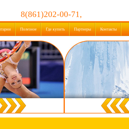
8(861)202-00-71,
нтарии
Полезное
Где купить
Партнеры
Контакты