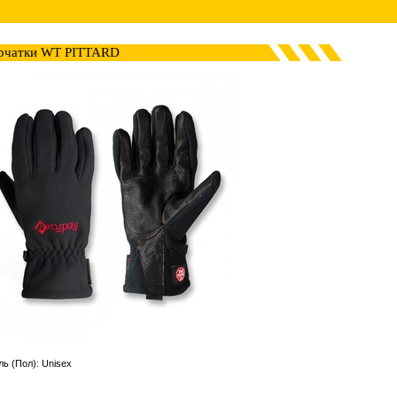
рчатки WT PITTARD
ь (Пол): Unisex