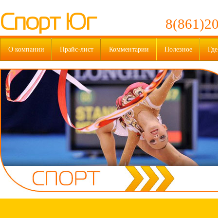
Спорт Юг
8(861)20
О компании
Прайс-лист
Комментарии
Полезное
Где