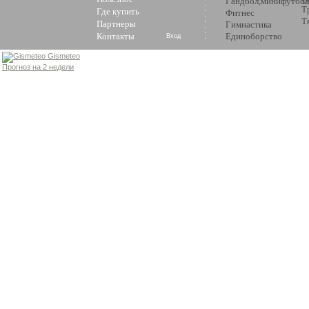
Гандбол,минифутбол
Т
Где купить
Фитнес
Т
Партнеры
Гимнастика
Контакты
Единоборство
Вход
Gismeteo
Прогноз на 2 недели