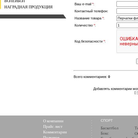
ВОЛЕЙБОЛ
Ваш e-mail
*
:
НАГРАДНАЯ ПРОДУКЦИЯ
Контактный телефон:
Название товара
*
:
Количество
*
:
Код безопасности
*
:
Всего комментариев
:
0
Добавлять комментарии мог
[
О компании
СПОРТ
Прайс лист
Баскетбол
Т
Комментарии
Бокс
О
Полезное
з