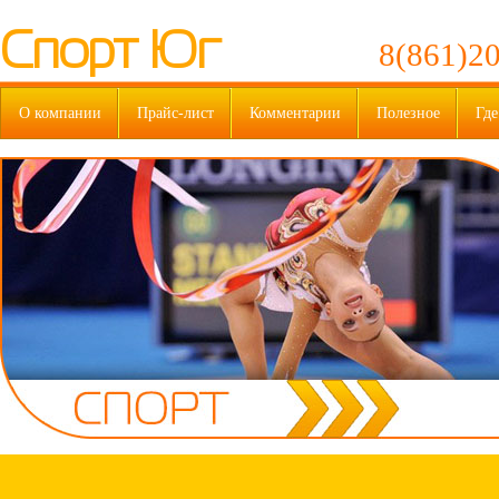
Спорт Юг
8(861)20
О компании
Прайс-лист
Комментарии
Полезное
Где