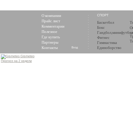
О компании
СПОРТ
Прайс лист
Баскетбол
Т
Комментарии
Бокс
О
Полезное
Гандбол,минифутбол
з
Т
Где купить
Фитнес
Т
Партнеры
Гимнастика
Контакты
Единоборство
Вход
Gismeteo
Прогноз на 2 недели