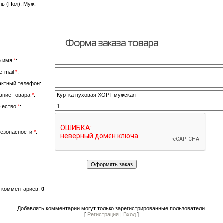
ь (Пол): Муж.
Форма заказа товара
е имя
*
:
e-mail
*
:
актный телефон:
ание товара
*
:
чество
*
:
безопасности
*
:
о комментариев
:
0
Добавлять комментарии могут только зарегистрированные пользователи.
[
Регистрация
|
Вход
]