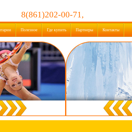
8(861)202-00-71,
нтарии
Полезное
Где купить
Партнеры
Контакты