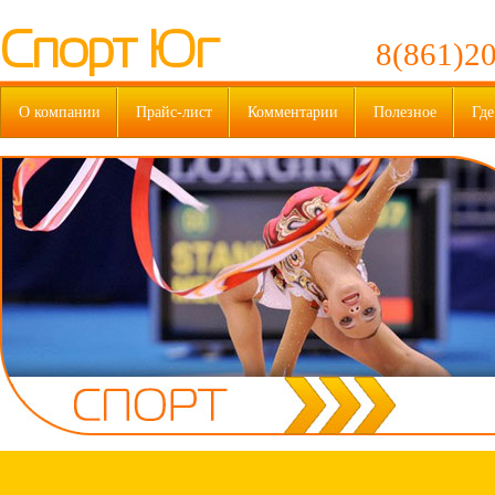
Спорт Юг
8(861)20
О компании
Прайс-лист
Комментарии
Полезное
Где