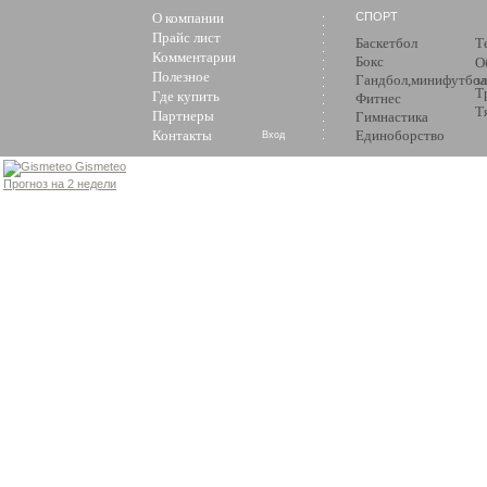
О компании
СПОРТ
Прайс лист
Баскетбол
Т
Комментарии
Бокс
О
Полезное
Гандбол,минифутбол
з
Т
Где купить
Фитнес
Т
Партнеры
Гимнастика
Контакты
Единоборство
Вход
Gismeteo
Прогноз на 2 недели