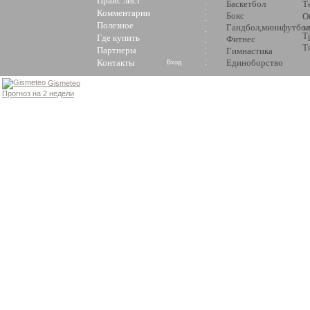
Прайс лист
Баскетбол
Т
Комментарии
Бокс
О
Полезное
Гандбол,минифутбол
з
Т
Где купить
Фитнес
Т
Партнеры
Гимнастика
Контакты
Единоборство
Вход
Gismeteo
Прогноз на 2 недели