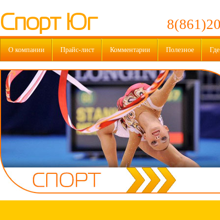
Спорт Юг
8(861)20
О компании
Прайс-лист
Комментарии
Полезное
Где