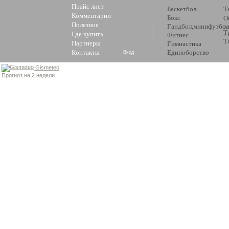
Прайс лист
Баскетбол
Т
Комментарии
Бокс
О
Полезное
Гандбол,минифутбол
з
Т
Где купить
Фитнес
Т
Партнеры
Гимнастика
Контакты
Единоборство
Вход
Gismeteo
Прогноз на 2 недели