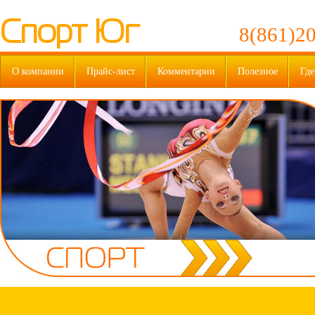
Спорт Юг
8(861)20
О компании
Прайс-лист
Комментарии
Полезное
Где