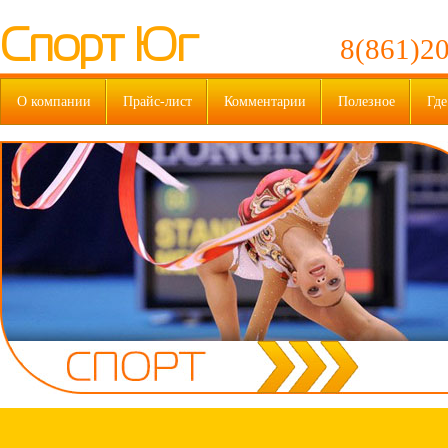
Спорт Юг
8(861)20
О компании
Прайс-лист
Комментарии
Полезное
Где