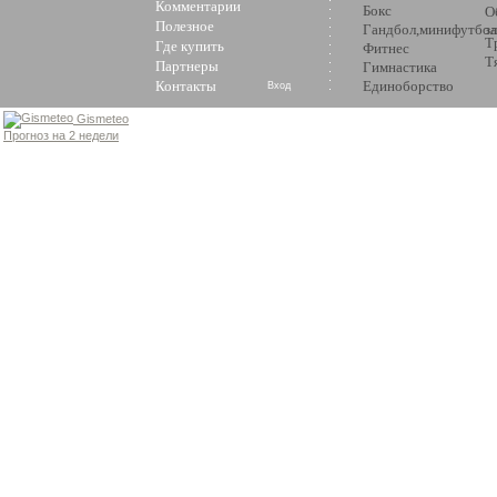
Комментарии
Бокс
О
Полезное
Гандбол,минифутбол
з
Т
Где купить
Фитнес
Т
Партнеры
Гимнастика
Контакты
Единоборство
Вход
Gismeteo
Прогноз на 2 недели