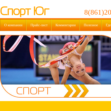
Спорт Юг
8(861)20
О компании
Прайс-лист
Комментарии
Полезное
Где