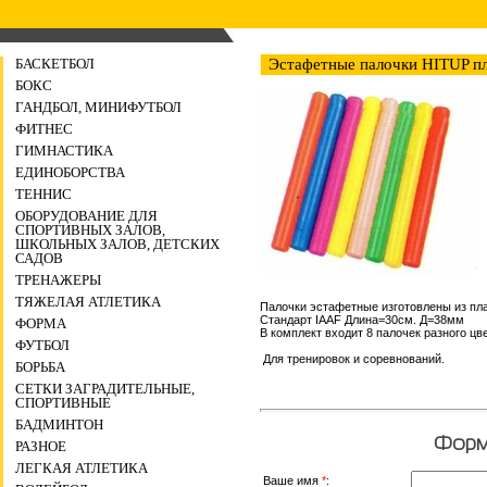
БАСКЕТБОЛ
Эстафетные палочки HITUP пл
БОКС
ГАНДБОЛ, МИНИФУТБОЛ
ФИТНЕС
ГИМНАСТИКА
ЕДИНОБОРСТВА
ТЕННИС
ОБОРУДОВАНИЕ ДЛЯ
СПОРТИВНЫХ ЗАЛОВ,
ШКОЛЬНЫХ ЗАЛОВ, ДЕТСКИХ
САДОВ
ТРЕНАЖЕРЫ
ТЯЖЕЛАЯ АТЛЕТИКА
Палочки эстафетные изготовлены из п
Стандарт IAAF Длина=30см. Д=38мм
ФОРМА
В комплект входит 8 палочек разного цв
ФУТБОЛ
Для тренировок и соревнований.
БОРЬБА
СЕТКИ ЗАГРАДИТЕЛЬНЫЕ,
СПОРТИВНЫЕ
БАДМИНТОН
Форма
РАЗНОЕ
ЛЕГКАЯ АТЛЕТИКА
Ваше имя
*
: