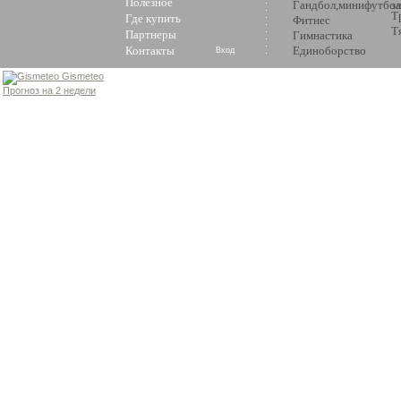
Полезное
Гандбол,минифутбол
з
Т
Где купить
Фитнес
Т
Партнеры
Гимнастика
Контакты
Единоборство
Вход
Gismeteo
Прогноз на 2 недели