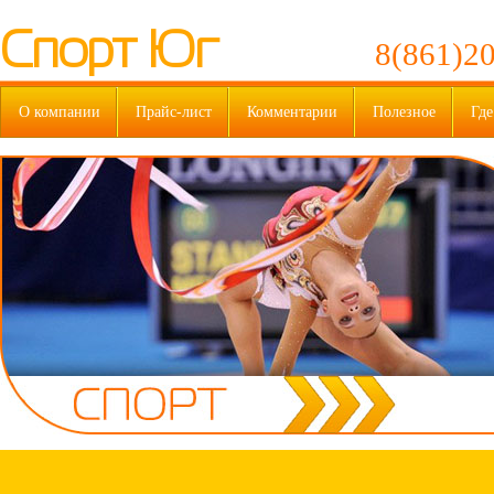
Спорт Юг
8(861)20
О компании
Прайс-лист
Комментарии
Полезное
Где