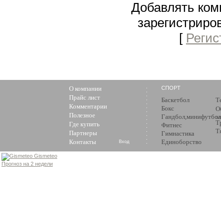
Добавлять ком
зарегистриро
[
Регис
О компании
СПОРТ
Прайс лист
Баскетбол
Т
Комментарии
Бокс
О
Полезное
Гандбол,минифутбол
з
Т
Где купить
Фитнес
Т
Партнеры
Гимнастика
Контакты
Единоборство
Вход
Gismeteo
Прогноз на 2 недели