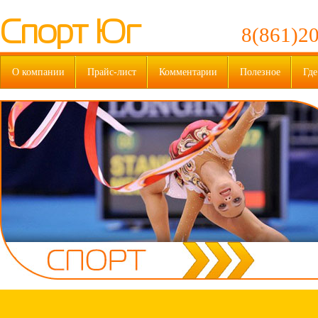
Спорт Юг
8(861)20
О компании
Прайс-лист
Комментарии
Полезное
Где