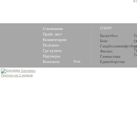
[
О компании
СПОРТ
Прайс лист
Баскетбол
Т
Комментарии
Бокс
О
Полезное
Гандбол,минифутбол
з
Т
Где купить
Фитнес
Т
Партнеры
Гимнастика
Контакты
Единоборство
Вход
Gismeteo
Прогноз на 2 недели