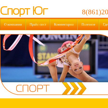
Спорт Юг
8(861)20
О компании
Прайс-лист
Комментарии
Полезное
Где