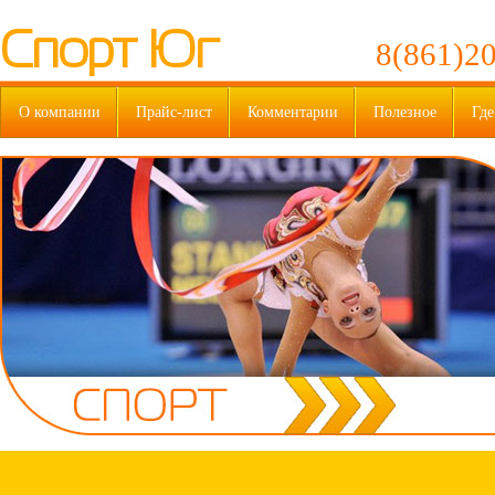
Спорт Юг
8(861)20
О компании
Прайс-лист
Комментарии
Полезное
Где