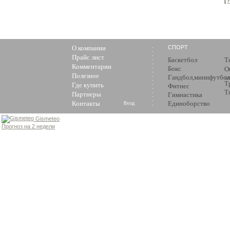
[
О компании
СПОРТ
Прайс лист
Баскетбол
Т
Комментарии
Бокс
О
Полезное
Гандбол,минифутбол
з
Т
Где купить
Фитнес
Т
Партнеры
Гимнастика
Контакты
Единоборство
Вход
Gismeteo
Прогноз на 2 недели