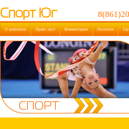
Спорт Юг
8(861)20
О компании
Прайс-лист
Комментарии
Полезное
Где