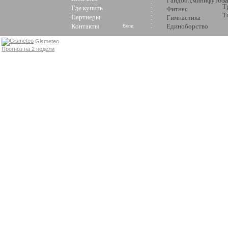
Гандбол,минифутбол
Т
Где купить
Фитнес
Т
Партнеры
Гимнастика
Контакты
Единоборство
Вход
Gismeteo
Прогноз на 2 недели