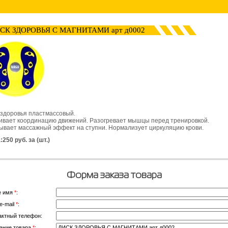
СК ЗДОРОВЬЯ С МАГНИТАМИ арт д0002
 здоровья пластмассовый.
ивает координацию движений. Разогревает мышцы перед тренировкой.
ывает массажный эффект на ступни. Нормализует циркуляцию крови.
250 руб. за (шт.)
Форма заказа товара
е имя
*
:
e-mail
*
:
актный телефон:
ание товара
*
: