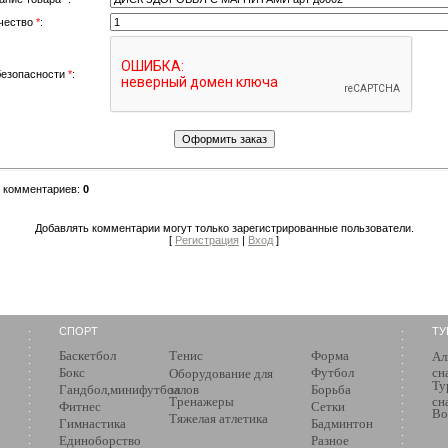
чество
*
:
безопасности
*
:
о комментариев
:
0
Добавлять комментарии могут только зарегистрированные пользователи.
[
Регистрация
|
Вход
]
СПОРТ
ТУ
Баскетбол
Тенис
Форма
Ал
Бокс
Футбол
сн
Оборудование для
Ту
Гандбол,минифутбол
залов
Борьба
Тренажеры
сн
Фитнес
Сетки
Во
Тяжелая атлетика
Гимнастика
Бадминтон
Единоборство
Разное