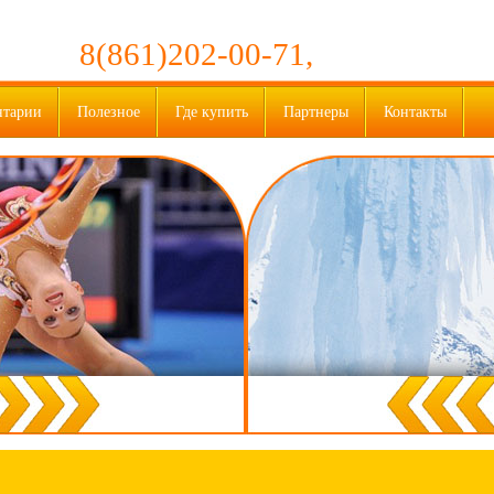
8(861)202-00-71,
нтарии
Полезное
Где купить
Партнеры
Контакты