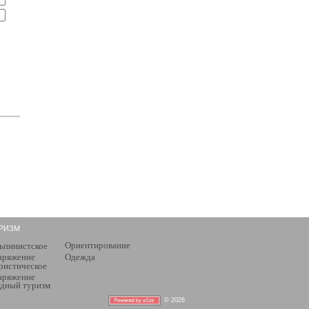
РИЗМ
Ориентирование
ьпинистское
аряжение
Одежда
ристическое
аряжение
дный туризм
© 2026