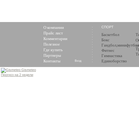
О компании
СПОРТ
Прайс лист
Баскетбол
Т
Комментарии
Бокс
О
Полезное
Гандбол,минифутбол
з
Т
Где купить
Фитнес
Т
Партнеры
Гимнастика
Контакты
Единоборство
Вход
Gismeteo
Прогноз на 2 недели