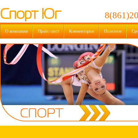
Спорт Юг
8(861)20
О компании
Прайс-лист
Комментарии
Полезное
Где