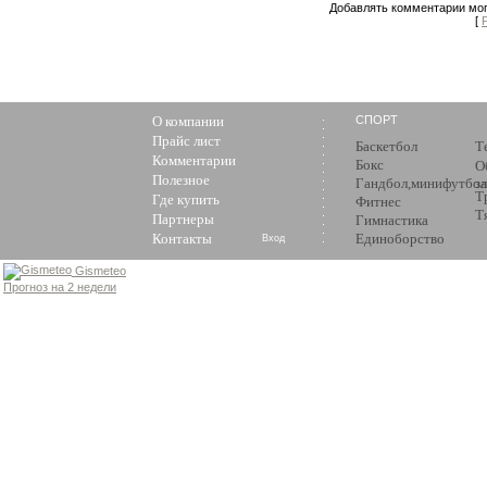
Добавлять комментарии мог
[
О компании
СПОРТ
Прайс лист
Баскетбол
Т
Комментарии
Бокс
О
Полезное
Гандбол,минифутбол
з
Т
Где купить
Фитнес
Т
Партнеры
Гимнастика
Контакты
Единоборство
Вход
Gismeteo
Прогноз на 2 недели