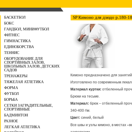
БАСКЕТБОЛ
SP Кимоно для дзюдо р.180-1
БОКС
ГАНДБОЛ, МИНИФУТБОЛ
ФИТНЕС
ГИМНАСТИКА
ЕДИНОБОРСТВА
ТЕННИС
ОБОРУДОВАНИЕ ДЛЯ
СПОРТИВНЫХ ЗАЛОВ,
ШКОЛЬНЫХ ЗАЛОВ, ДЕТСКИХ
САДОВ
Кимоно предназначено для занятий 
ТРЕНАЖЕРЫ
ТЯЖЕЛАЯ АТЛЕТИКА
ФОРМА
Материал куртки:
 отбеленный прочн
ФУТБОЛ
БОРЬБА
Материал:
 брюк – отбеленный прочн
СЕТКИ ЗАГРАДИТЕЛЬНЫЕ,
СПОРТИВНЫЕ
БАДМИНТОН
Цвет:
РАЗНОЕ
Все швы и узлы кимоно, в местах «
ЛЕГКАЯ АТЛЕТИКА
закрепками