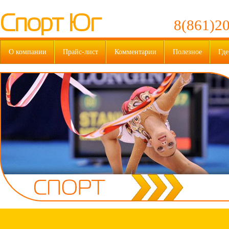
Спорт Юг
8(861)20
О компании
Прайс-лист
Комментарии
Полезное
Где